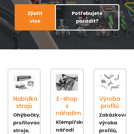
Zjistit
Potřebujete
více
poradit?
Nabídka
E-shop
Výroba
strojů
s
profilů
nářadím
Ohýbačky,
Zakázková
Klempířské
profilovací
výroba
nářadí
stroje,
profilů,