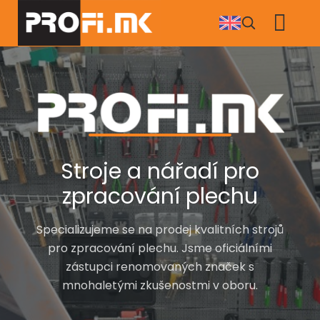
Přejít
k
hlavnímu
obsahu
Stroje a nářadí pro
zpracování plechu
Specializujeme se na prodej kvalitních strojů
pro zpracování plechu. Jsme oficiálními
zástupci renomovaných značek s
mnohaletými zkušenostmi v oboru.