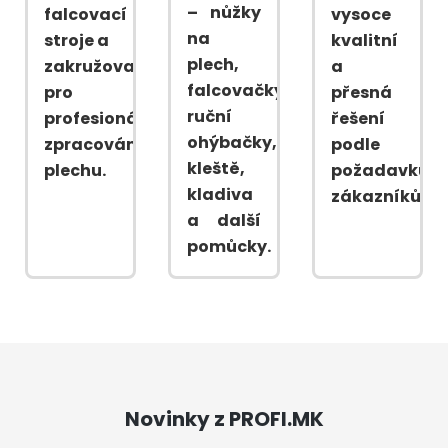
– nůžky
falcovací
vysoce
na
stroje a
kvalitní
plech,
zakružovačky
a
falcovačky,
pro
přesná
ruční
profesionální
řešení
ohýbačky,
zpracování
podle
kleště,
plechu.
požadavků
kladiva
zákazníků.
a další
pomůcky.
Novinky z PROFI.MK