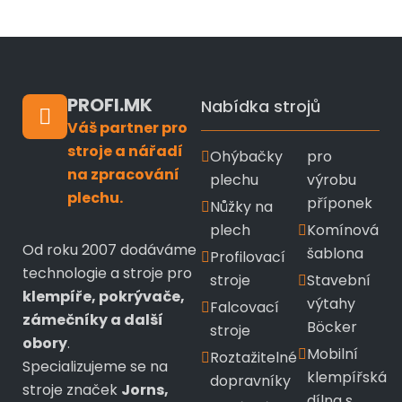
PROFI.MK
Nabídka strojů
Váš partner pro
stroje a nářadí
Ohýbačky
pro
na zpracování
plechu
výrobu
plechu.
příponek
Nůžky na
plech
Komínová
Od roku 2007 dodáváme
šablona
Profilovací
technologie a stroje pro
stroje
Stavební
klempíře, pokrývače,
výtahy
Falcovací
zámečníky a další
Böcker
stroje
obory
.
Mobilní
Roztažitelné
Specializujeme se na
klempířská
dopravníky
stroje značek
Jorns,
dílna s