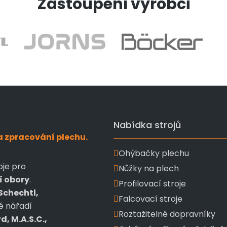
Zastoupení výrobci
Nabídka strojů
a zpracování plechu.
Ohýbačky plechu
oje pro
Nůžky na plech
í obory
.
Profilovací stroje
Schechtl,
Falcovací stroje
é nářadí
Roztažitelné dopravníky
, M.A.S.C.,