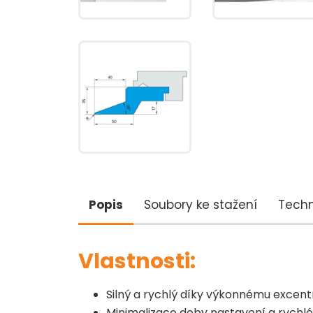
Popis
Soubory ke stažení
Techn
Vlastnosti:
Silný a rychlý díky výkonnému excen
Minimalizace doby nastavení a rychl