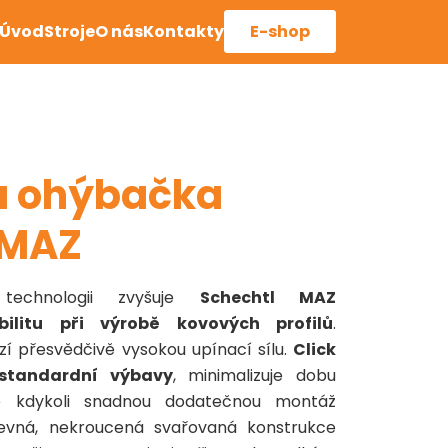
Hlavní
Úvod
Stroje
O nás
Kontakty
E-shop
navigace
ká ohýbačka
 MAZ
 technologii zvyšuje
Schechtl MAZ
ibilitu při výrobě kovových profilů
.
zí přesvědčivě vysokou upínací sílu.
Click
 standardní výbavy
, minimalizuje dobu
e kdykoli snadnou dodatečnou montáž
 Pevná, nekroucená svařovaná konstrukce