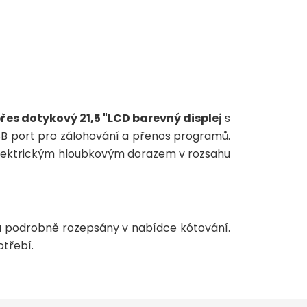
s dotykový 21,5 "LCD barevný displej
s
USB port pro zálohování a přenos programů.
 elektrickým hloubkovým dorazem v rozsahu
 a podrobně rozepsány v nabídce kótování.
otřebí.