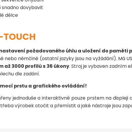
oli snadno dovybavit
lé délce
 S-TOUCH
stavení požadovaného úhlu a uložení do paměti pře
tině nebo němčině (ostatní jazyky jsou na vyžádání). Má 
m až 3000 profilů s 36 úkony
. Stroj je vybaven zadním
lechu dle zadání.
omocí prstu a grafického ovládání!
ářeny jednoduše a interaktivně pouze prstem na displeji
třeba výrobek otočit a přemístit a jaké nástroje jsou zap