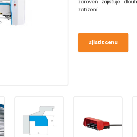
zároveň zajišťuje dlou
zatížení.
Zjistit cenu