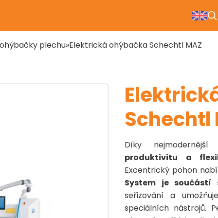
é ohýbačky plechu
Elektrická ohýbačka Schechtl MAZ
Elektric
Schechtl
Díky nejmodernější
produktivitu a flex
Excentrický pohon nabí
System je součástí
seřizování a umožňuj
speciálních nástrojů.