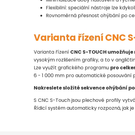
Flexibilní: speciální nástroje lze kdyk
Rovnoměrná přesnost ohýbání po ce
Varianta řízení CNC
Varianta řízení
CNC S-TOUCH umožňuje na
vysokým rozlišením grafiky, a to v anglič
Lze využít grafického programu
pro celke
6 - 1 000 mm pro automatické posouvání p
Nakreslete složité sekvence ohýbání p
S CNC S-Touch jsou plechové profily vytv
Řídicí systém automaticky rozpozná, jak je 