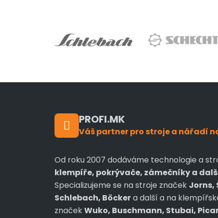
PROFI.MK
Váš partner pro stroje a nářadí n
Od roku 2007 dodáváme technologie a str
klempíře, pokrývače, zámečníky a dalš
Specializujeme se na stroje značek
Jorns, 
Schlebach, Böcker
a další a na klempířsk
značek
Wuko, Buschmann, Stubai, Picard