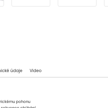
ické údaje
Video
trickému pohonu
é sekvence ohýbání