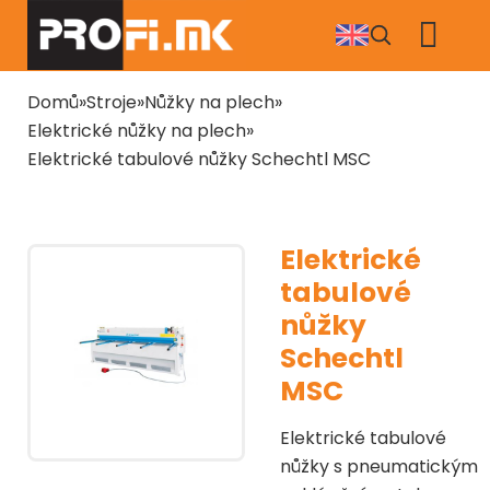
Přejít
k
hlavnímu
obsahu
Drobečková
Domů
Stroje
Nůžky na plech
navigace
Elektrické nůžky na plech
Elektrické tabulové nůžky Schechtl MSC
Elektrické
tabulové
nůžky
Schechtl
MSC
Elektrické tabulové
nůžky s pneumatickým