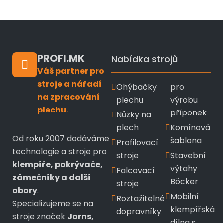
PROFI.MK
Nabídka strojů
Váš partner pro
stroje a nářadí
Ohýbačky
pro
na zpracování
plechu
výrobu
plechu.
příponek
Nůžky na
plech
Komínová
Od roku 2007 dodáváme
šablona
Profilovací
technologie a stroje pro
stroje
Stavební
klempíře, pokrývače,
výtahy
Falcovací
zámečníky a další
Böcker
stroje
obory
.
Mobilní
Roztažitelné
Specializujeme se na
klempířská
dopravníky
stroje značek
Jorns,
dílna s