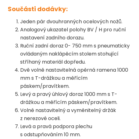
Součásti dodávky:
Jeden pár dvouhranných ocelových nožů.
Analogový ukazatel polohy BV / H pro ruční
nastavení zadního dorazu.
Ruční zadní doraz 0- 750 mm s pneumaticky
ovládaným naklápěcím stolem stohující
stříhaný materiál dopředu.
Dvě volně nastavitelná opěrná ramena 1000
mm s T-drážkou a měřícím
páskem/pravítkem.
Levý a pravý úhlový doraz 1000 mm s T-
drážkou a měřícím páskem/pravítkem.
Volně nastavitelný a vyměnitelný držák
z nerezové oceli.
Levá a pravá podpora plechu
s odstupňováním 10 mm.