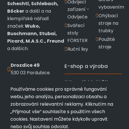
Odvíjecí
Schechtl, Schlebach,
vybavením
zařízení -
Böcker
a další a na
Ohýbací
Odvíječe
klempířské nářadí
stroje na
Svářecí
značek
Wuko,
trubky
stoly
Buschmann, Stubai,
Použité
FÖRSTER
Picard, M.A.S.C., Freund
stroje
a dalších.
Ruční lisy
Drozdice 49
E-shop a výroba
530 03 Pardubice
Klempířské
Nůžky a
+420 720 433 799
Používáme cookies pro správné fungování
nářadí
kleště
webu, jeho analýzu, personalizaci obsahu a
info@profimk.eu
Wuko
Stubai
zobrazování relevantní reklamy. Kliknutím na
Nářadí
Kladiva a
„Přijmout vše“ souhlasíte s použitím všech
Bushmann
měřící
cookies. Nastavení můžete kdykoliv upravit
pomůcky
Ruční
nebo svůj souhlas odvolat.