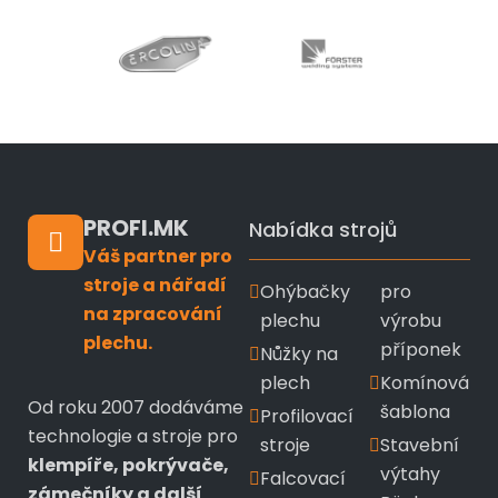
PROFI.MK
Nabídka strojů
Váš partner pro
stroje a nářadí
Ohýbačky
pro
na zpracování
plechu
výrobu
plechu.
příponek
Nůžky na
plech
Komínová
Od roku 2007 dodáváme
šablona
Profilovací
technologie a stroje pro
stroje
Stavební
klempíře, pokrývače,
výtahy
Falcovací
zámečníky a další