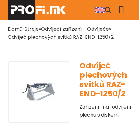
Přejít
k
hlavnímu
obsahu
Drobečková
Domů
Stroje
Odvíjecí zařízení - Odvíječe
navigace
Odvíječ plechových svitků RAZ-END-1250/2
Odvíječ
plechových
svitků RAZ-
END-1250/2
Zařízení na odvíjení
plechu s diskem.