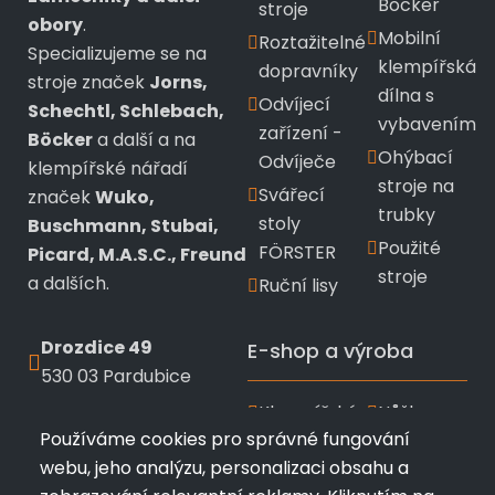
Böcker
stroje
obory
.
Mobilní
Roztažitelné
Specializujeme se na
klempířská
dopravníky
stroje značek
Jorns,
dílna s
Odvíjecí
Schechtl, Schlebach,
vybavením
zařízení -
Böcker
a další a na
Ohýbací
Odvíječe
klempířské nářadí
stroje na
Svářecí
značek
Wuko,
trubky
stoly
Buschmann, Stubai,
Použité
FÖRSTER
Picard, M.A.S.C., Freund
stroje
a dalších.
Ruční lisy
Drozdice 49
E-shop a výroba
530 03 Pardubice
Klempířské
Nůžky a
+420 720 433 799
Používáme cookies pro správné fungování
nářadí
kleště
webu, jeho analýzu, personalizaci obsahu a
info@profimk.eu
Wuko
Stubai