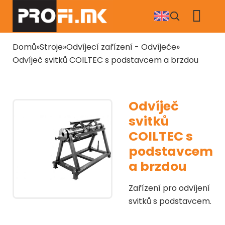
Přejít
k
hlavnímu
obsahu
Drobečková
Domů
Stroje
Odvíjecí zařízení - Odvíječe
navigace
Odvíječ svitků COILTEC s podstavcem a brzdou
Odvíječ
svitků
COILTEC s
podstavcem
a brzdou
Zařízení pro odvíjení
svitků s podstavcem.