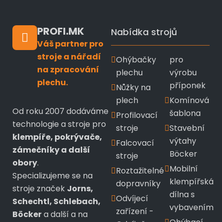
PROFI.MK
Nabídka strojů
Váš partner pro
stroje a nářadí
Ohýbačky
pro
na zpracování
plechu
výrobu
plechu.
příponek
Nůžky na
plech
Komínová
Od roku 2007 dodáváme
šablona
Profilovací
technologie a stroje pro
stroje
Stavební
klempíře, pokrývače,
výtahy
Falcovací
zámečníky a další
Böcker
stroje
obory
.
Mobilní
Roztažitelné
Specializujeme se na
klempířská
dopravníky
stroje značek
Jorns,
dílna s
Odvíjecí
Schechtl, Schlebach,
vybavením
zařízení -
Böcker
a další a na