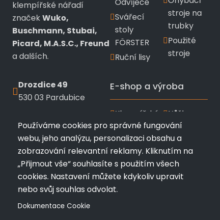
Ohýbací
Odvíječe
klempířské nářadí
stroje na
Svářecí
značek
Wuko,
trubky
stoly
Buschmann, Stubai,
Použité
FÖRSTER
Picard, M.A.S.C., Freund
stroje
a dalších.
Ruční lisy
Drozdice 49
E-shop a výroba
530 03 Pardubice
Klempířské
Nůžky a
+420 720 433 799
Používáme cookies pro správné fungování
nářadí
kleště
webu, jeho analýzu, personalizaci obsahu a
info@profimk.eu
Wuko
Stubai
zobrazování relevantní reklamy. Kliknutím na
Nářadí
Kladiva a
„Přijmout vše“ souhlasíte s použitím všech
Bushmann
měřící
cookies. Nastavení můžete kdykoliv upravit
pomůcky
Ruční
nebo svůj souhlas odvolat.
ohýbačky
Zakázková
Dokumentace Cookie
a
výroba
falcovačky
profilů