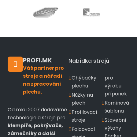
PROFI.MK
Nabídka strojů
Váš partner pro
stroje a nářadí
Ohýbačky
pro
na zpracování
plechu
výrobu
plechu.
příponek
Nůžky na
plech
Komínová
Od roku 2007 dodáváme
šablona
Profilovací
technologie a stroje pro
stroje
Stavební
klempíře, pokrývače,
výtahy
Falcovací
zámečníky a další
Böcker