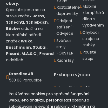
stroje
obory
.
Mobilní
Roztažitelné
Specializujeme se na
klempířská
dopravníky
stroje značek
Jorns,
dílna s
Odvíjecí
Schechtl, Schlebach,
vybavením
zařízení -
Böcker
a další a na
Ohýbací
Odvíječe
klempířské nářadí
stroje na
Svářecí
značek
Wuko,
trubky
stoly
Buschmann, Stubai,
Použité
FÖRSTER
Picard, M.A.S.C., Freund
stroje
a dalších.
Ruční lisy
Drozdice 49
E-shop a výroba
530 03 Pardubice
Klempířské
Nůžky a
+420 720 433 799
Používáme cookies pro správné fungování
nářadí
kleště
webu, jeho analýzu, personalizaci obsahu a
info@profimk.eu
Wuko
Stubai
zobrazování relevantní reklamy. Kliknutím na
Nářadí
Kladiva a