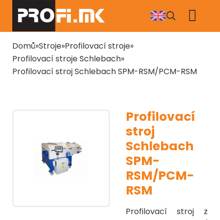
Přejít
k
hlavnímu
obsahu
Drobečková
Domů
Stroje
Profilovací stroje
navigace
Profilovací stroje Schlebach
Profilovací stroj Schlebach SPM-RSM/PCM-RSM
Profilovací
stroj
Schlebach
SPM-
RSM/PCM-
RSM
Profilovací stroj z