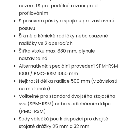
nožem LS pro podélné řezání před
profilováním
S posuvem pásky a spojkou pro zastavení
posuvu
Šikmé a kónické radličky nebo osazené
radličky ve 2 operacích
Šířka vtoku max. 830 mm, plynule
nastavitelná
Alternativně: speciální provedení SPM-RSM
1000 / PMC-RSM 1050 mm
Nejkratší délka radlice 500 mm (v závislosti
na materiálu)
Volitelně pro standard dvojitého stojatého
švu (SPM-RSM) nebo s odlehčením klipu
(PMC-RSM)
Sady válečků jsou k dispozici pro dvojité
stojaté drážky 25 mm a 32 mm