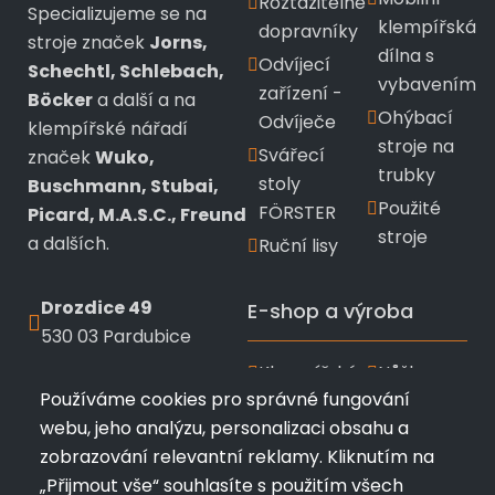
Roztažitelné
Specializujeme se na
klempířská
dopravníky
stroje značek
Jorns,
dílna s
Odvíjecí
Schechtl, Schlebach,
vybavením
zařízení -
Böcker
a další a na
Ohýbací
Odvíječe
klempířské nářadí
stroje na
Svářecí
značek
Wuko,
trubky
stoly
Buschmann, Stubai,
Použité
FÖRSTER
Picard, M.A.S.C., Freund
stroje
a dalších.
Ruční lisy
Drozdice 49
E-shop a výroba
530 03 Pardubice
Klempířské
Nůžky a
+420 720 433 799
Používáme cookies pro správné fungování
nářadí
kleště
webu, jeho analýzu, personalizaci obsahu a
info@profimk.eu
Wuko
Stubai
zobrazování relevantní reklamy. Kliknutím na
Nářadí
Kladiva a
„Přijmout vše“ souhlasíte s použitím všech
Bushmann
měřící