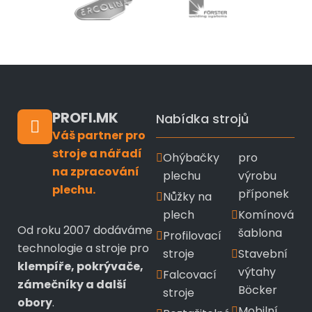
PROFI.MK
Nabídka strojů
Váš partner pro
stroje a nářadí
Ohýbačky
pro
na zpracování
plechu
výrobu
plechu.
příponek
Nůžky na
plech
Komínová
Od roku 2007 dodáváme
šablona
Profilovací
technologie a stroje pro
stroje
Stavební
klempíře, pokrývače,
výtahy
Falcovací
zámečníky a další
Böcker
stroje
obory
.
Mobilní