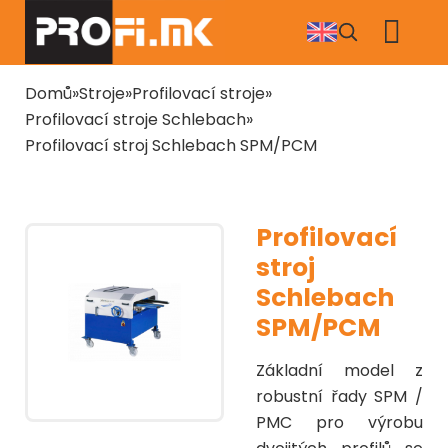
Přejít
k
hlavnímu
obsahu
Drobečková
Domů
Stroje
Profilovací stroje
navigace
Profilovací stroje Schlebach
Profilovací stroj Schlebach SPM/PCM
Profilovací
stroj
Schlebach
SPM/PCM
Základní model z
robustní řady SPM /
PMC pro výrobu