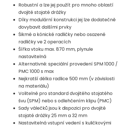
Robustní a lze jej použít pro mnoho oblastí
dvojité stojaté drážky
Díky modulární konstrukci jej lze dodatečně
dovybavit dalšími prvky
Šikmé a kónické radličky nebo osazené
radličky ve 2 operacích
Šířka vtoku max. 870 mm, plynule
nastavitelná
Alternativně: speciální provedení SPM 1000 /
PMC 1000 s max
Nejkratší délka radlice 500 mm (v závislosti
na materiálu)
Volitelně pro standard dvojitého stojatého
švu (SPM) nebo s odlehčením klipu (PMC)
Sady válečků jsou k dispozici pro dvojité
stojaté drážky 25 mm a 32 mm
Nastavitelná vstupní vedení s kuličkovými