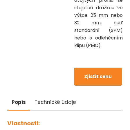
dvojitých profilů se
stojatou drážkou ve
výšce 25 mm nebo
32 mm, buď
standardní (SPM)
nebo s odlehčením
klipu (PMC).
Zjistit cenu
Popis
Technické údaje
Vlastnosti: