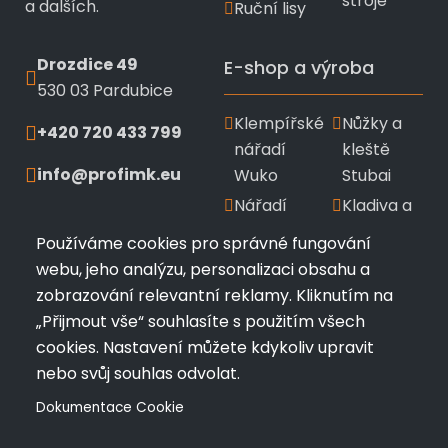
stroje
a dalších.
Ruční lisy
Drozdice 49
E-shop a výroba
530 03 Pardubice
Klempířské
Nůžky a
+420 720 433 799
nářadí
kleště
info@profimk.eu
Wuko
Stubai
Nářadí
Kladiva a
Bushmann
měřící
Používáme cookies pro správné fungování
pomůcky
Ruční
webu, jeho analýzu, personalizaci obsahu a
ohýbačky
Zakázková
zobrazování relevantní reklamy. Kliknutím na
a
výroba
„Přijmout vše“ souhlasíte s použitím všech
falcovačky
profilů
cookies. Nastavení můžete kdykoliv upravit
nebo svůj souhlas odvolat.
Dokumentace Cookie