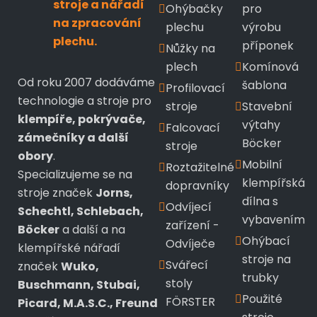
stroje a nářadí
Ohýbačky
pro
na zpracování
plechu
výrobu
plechu.
příponek
Nůžky na
plech
Komínová
Od roku 2007 dodáváme
šablona
Profilovací
technologie a stroje pro
stroje
Stavební
klempíře, pokrývače,
výtahy
Falcovací
zámečníky a další
Böcker
stroje
obory
.
Mobilní
Roztažitelné
Specializujeme se na
klempířská
dopravníky
stroje značek
Jorns,
dílna s
Odvíjecí
Schechtl, Schlebach,
vybavením
zařízení -
Böcker
a další a na
Ohýbací
Odvíječe
klempířské nářadí
stroje na
Svářecí
značek
Wuko,
trubky
stoly
Buschmann, Stubai,
Použité
FÖRSTER
Picard, M.A.S.C., Freund