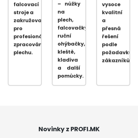
– nůžky
falcovací
vysoce
na
stroje a
kvalitní
plech,
zakružovačky
a
falcovačky,
pro
přesná
ruční
profesionální
řešení
ohýbačky,
zpracování
podle
kleště,
plechu.
požadavků
kladiva
zákazníků.
a další
pomůcky.
Novinky z PROFI.MK