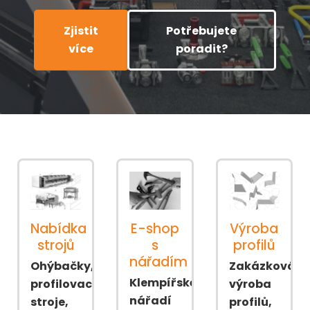
Zjistit
Potřebujete
více
poradit?
Nabídka
E-shop
Výroba
strojů
s
profilů
nářadím
Ohýbačky,
Zakázková
Klempířské
profilovací
výroba
nářadí
stroje,
profilů,