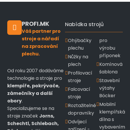
PROFI.MK
Nabídka strojů
Váš partner pro
stroje a nářadí
Ohýbačky
pro
na zpracování
plechu
výrobu
plechu.
příponek
Nůžky na
plech
Komínová
Od roku 2007 dodáváme
šablona
Profilovací
technologie a stroje pro
stroje
Stavební
klempíře, pokrývače,
výtahy
Falcovací
zámečníky a další
Böcker
stroje
obory
.
Mobilní
Roztažitelné
Specializujeme se na
klempířská
dopravníky
stroje značek
Jorns,
dílna s
Odvíjecí
Schechtl, Schlebach,
vybavením
zařízení -