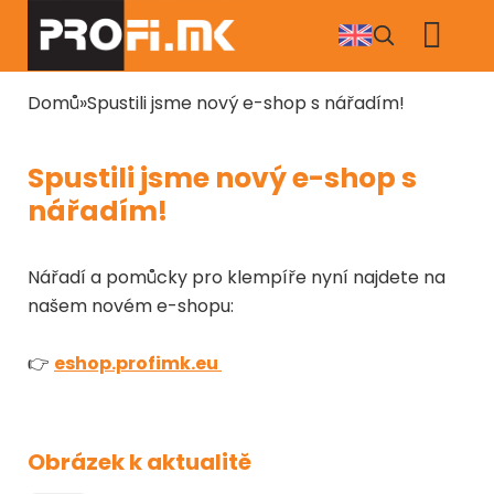
Přejít
k
hlavnímu
obsahu
Drobečková
Domů
Spustili jsme nový e-shop s nářadím!
navigace
Spustili jsme nový e-shop s
nářadím!
Nářadí a pomůcky pro klempíře nyní najdete na
našem novém e-shopu:
👉
eshop.profimk.eu
Obrázek k aktualitě