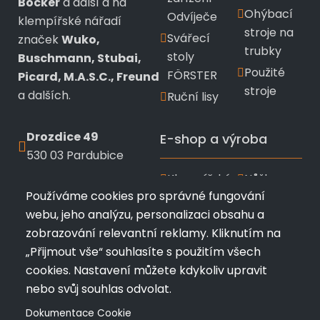
Böcker
a další a na
Ohýbací
Odvíječe
klempířské nářadí
stroje na
Svářecí
značek
Wuko,
trubky
stoly
Buschmann, Stubai,
Použité
FÖRSTER
Picard, M.A.S.C., Freund
stroje
a dalších.
Ruční lisy
Drozdice 49
E-shop a výroba
530 03 Pardubice
Klempířské
Nůžky a
+420 720 433 799
Používáme cookies pro správné fungování
nářadí
kleště
webu, jeho analýzu, personalizaci obsahu a
info@profimk.eu
Wuko
Stubai
zobrazování relevantní reklamy. Kliknutím na
Nářadí
Kladiva a
„Přijmout vše“ souhlasíte s použitím všech
Bushmann
měřící
cookies. Nastavení můžete kdykoliv upravit
pomůcky
Ruční
nebo svůj souhlas odvolat.
ohýbačky
Zakázková
Dokumentace Cookie
a
výroba