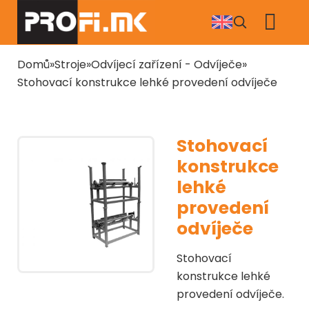
Přejít
k
hlavnímu
obsahu
Drobečková
Domů
Stroje
Odvíjecí zařízení - Odvíječe
navigace
Stohovací konstrukce lehké provedení odvíječe
Stohovací
konstrukce
lehké
provedení
odvíječe
Stohovací
konstrukce lehké
provedení odvíječe.