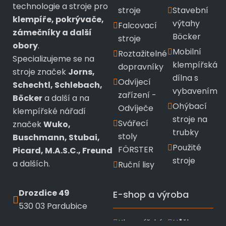
technologie a stroje pro
stroje
Stavební
klempíře, pokrývače,
výtahy
Falcovací
zámečníky a další
Böcker
stroje
obory
.
Mobilní
Roztažitelné
Specializujeme se na
klempířská
dopravníky
stroje značek
Jorns,
dílna s
Odvíjecí
Schechtl, Schlebach,
vybavením
zařízení -
Böcker
a další a na
Ohýbací
Odvíječe
klempířské nářadí
stroje na
Svářecí
značek
Wuko,
trubky
stoly
Buschmann, Stubai,
Použité
FÖRSTER
Picard, M.A.S.C., Freund
stroje
a dalších.
Ruční lisy
Drozdice 49
E-shop a výroba
530 03 Pardubice
Klempířské
Nůžky a