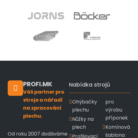
PROFI.MK
Nabídka strojů
Váš partner pro
stroje a nářadí
Ohýbačky
pro
na zpracování
plechu
výrobu
plechu.
příponek
Nůžky na
plech
Komínová
Od roku 2007 dodáváme
šablona
Profilovací