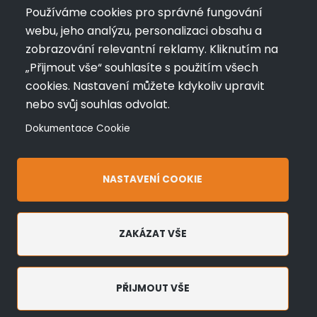
+420 720 433 799
Používáme cookies pro správné fungování
nářadí
kleště
webu, jeho analýzu, personalizaci obsahu a
info@profimk.eu
Wuko
Stubai
zobrazování relevantní reklamy. Kliknutím na
Nářadí
Kladiva a
„Přijmout vše“ souhlasíte s použitím všech
Bushmann
měřící
cookies. Nastavení můžete kdykoliv upravit
pomůcky
Ruční
nebo svůj souhlas odvolat.
ohýbačky
Zakázková
Dokumentace Cookie
a
výroba
falcovačky
profilů
NASTAVENÍ COOKIE
ZAKÁZAT VŠE
© 2026 PROFI.MK Všechna práva vyhrazena | Made by
VOATT
Obchodní podmínky
Ochrana osobních údajů a používání cookies
PŘIJMOUT VŠE