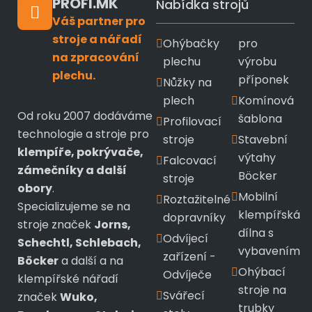
PROFI.MK
Nabídka strojů
Váš partner pro
stroje a nářadí
Ohýbačky
pro
na zpracování
plechu
výrobu
plechu.
příponek
Nůžky na
plech
Komínová
Od roku 2007 dodáváme
šablona
Profilovací
technologie a stroje pro
stroje
Stavební
klempíře, pokrývače,
výtahy
Falcovací
zámečníky a další
Böcker
stroje
obory
.
Mobilní
Roztažitelné
Specializujeme se na
klempířská
dopravníky
stroje značek
Jorns,
dílna s
Odvíjecí
Schechtl, Schlebach,
vybavením
zařízení -
Böcker
a další a na
Ohýbací
Odvíječe
klempířské nářadí
stroje na
Svářecí
značek
Wuko,
trubky