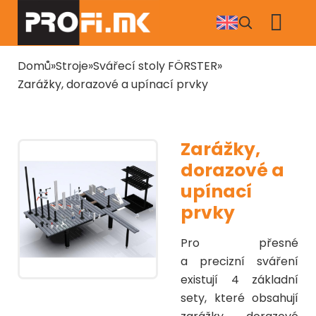
Přejít
k
hlavnímu
obsahu
Drobečková
Domů
Stroje
Svářecí stoly FÖRSTER
navigace
Zarážky, dorazové a upínací prvky
Zarážky,
dorazové a
upínací
prvky
Pro přesné
a precizní sváření
existují 4 základní
sety, které obsahují