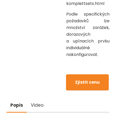
komplettsets.html
Podle specifických
požadavků lze
množství zarážek,
dorazových
a upínacích prvku
individuálně
nakonfigurovat.
Zjistit cenu
Popis
Video