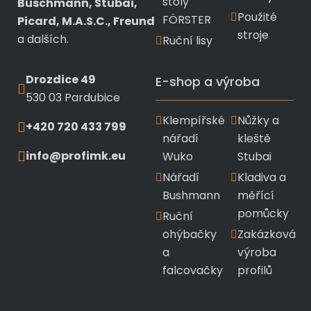
stoly
Buschmann, Stubai,
Použité
FÖRSTER
Picard, M.A.S.C., Freund
stroje
a dalších.
Ruční lisy
Drozdice 49
E-shop a výroba
530 03 Pardubice
Klempířské
Nůžky a
+420 720 433 799
nářadí
kleště
info@profimk.eu
Wuko
Stubai
Nářadí
Kladiva a
Bushmann
měřící
pomůcky
Ruční
ohýbačky
Zakázková
a
výroba
falcovačky
profilů