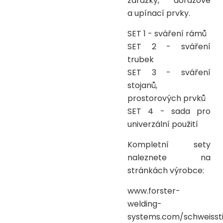
zarážky, dorazové
a upínací prvky.
SET 1 - sváření rámů
SET 2 - sváření
trubek
SET 3 - sváření
stojanů,
prostorových prvků
SET 4 - sada pro
univerzální použití
Kompletní sety
naleznete na
stránkách výrobce:
www.forster-
welding-
systems.com/schweisst